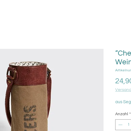
“Che
Wein
Artikeln
24,9
Versand
aus Seg
Anzahl
*