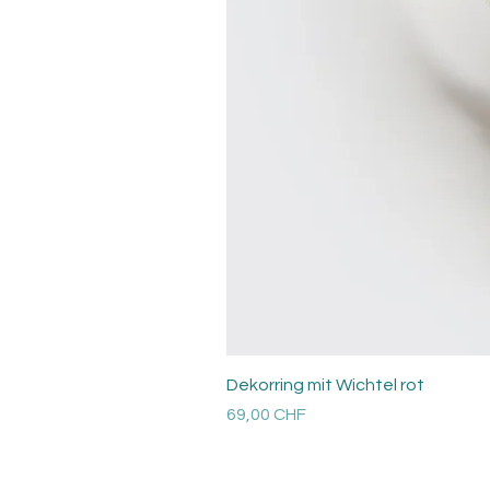
Dekorring mit Wichtel rot
Preis
69,00 CHF
Versandkosten