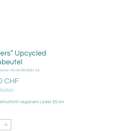
ers” Upcycled
beutel
ummer: 05-05-09-0001-25
Preis
0 CHF
kosten
eltuchmit veganem Leder 25 cm