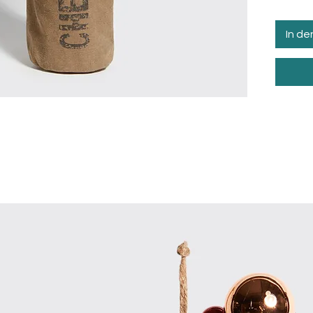
In d
e