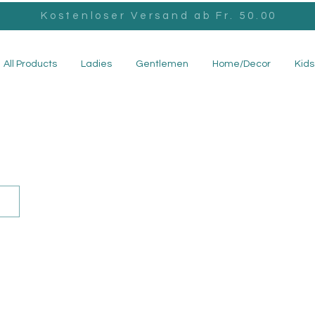
Kostenloser Versand ab Fr. 50.00
All Products
Ladies
Gentlemen
Home/Decor
Kids