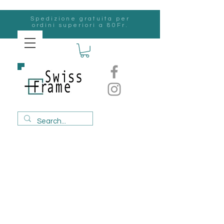
Spedizione gratuita per
ordini superiori a 80Fr.
svizzero
Frame