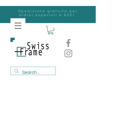
Spedizione gratuita per
ordini superiori a 80Fr.
svizzero
Frame