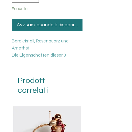
Esaurito
Avvisami quando è disponibile
Bergkristall, Rosenquarz und
Amethst
Die Eigenschaften dieser 3
Edelsteine geben dem Wasser
seine natürliche Lebendigkeit auf
ganz besondere Weise zurück.
Prodotti
Sie sind daher ideal zur
correlati
Energetisierung von Trinkwasser
geeignet. Das Wasser erhält durch
die Steine die Schwingung eines
natürlichen und frischen
Berquellwassers.