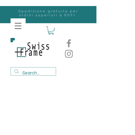
Spedizione gratuita per
ordini superiori a 80Fr.
svizzero
Frame