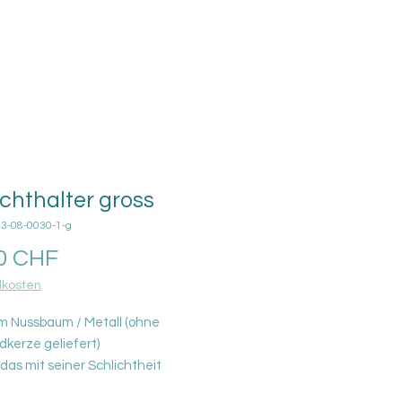
ichthalter gross
03-08-0030-1-g
Prezzo
0 CHF
kosten
m Nussbaum / Metall (ohne
kerze geliefert)
das mit seiner Schlichtheit
ert und eine gemütliche