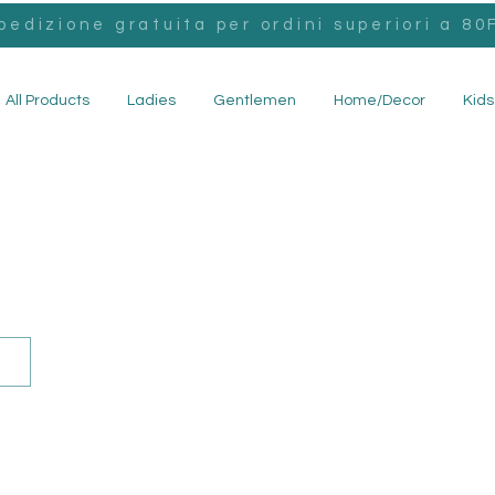
pedizione gratuita per ordini superiori a 80F
All Products
Ladies
Gentlemen
Home/Decor
Kids