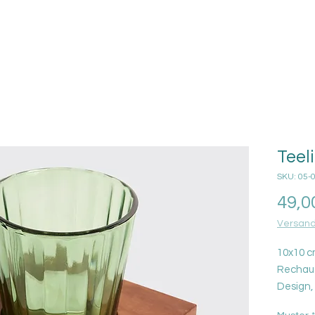
Teel
SKU: 05-
49,0
Versand
10x10 c
Rechaud
Design, 
begeist