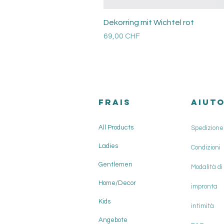
Dekorring mit Wichtel rot
Prezzo
69,00 CHF
Versandkosten
FRAIS
AIUT
All Products
Spedizione 
Ladies
Condizioni
Gentlemen
Modalità d
Home/Decor
impronta
Kids
intimità
Angebote