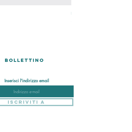
Perlen Ring
Prezzo
48,00 CHF
Versandkosten
BOLLETTINO
Inserisci l'indirizzo email
Iscriviti a