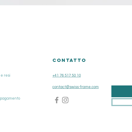
Vista rapida
O
CONTATTO
e resi
+41 76 517 50 10
contact@swiss-frame.com
i pagamento