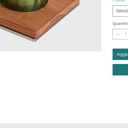
Muster
*
Atmosph
Selez
Design/
Quantit
Aggiu