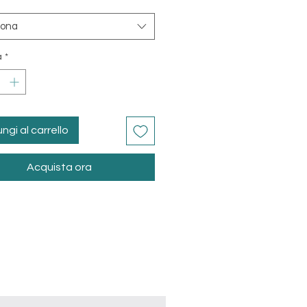
äre schafft.
iona
Produktion Swiss-Frame
à
*
ngi al carrello
Acquista ora