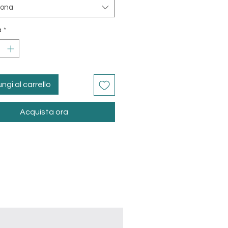
iona
à
*
ngi al carrello
Acquista ora