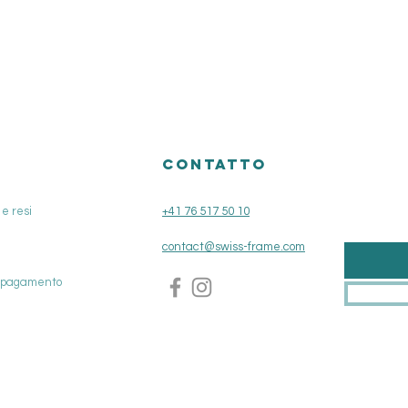
Vista rapida
O
CONTATTO
e resi
+41 76 517 50 10
contact@swiss-frame.com
i pagamento