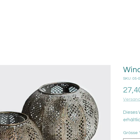
Wind
SKU: 05-
27,4
Versand
Dieses W
erhältli
Grösse