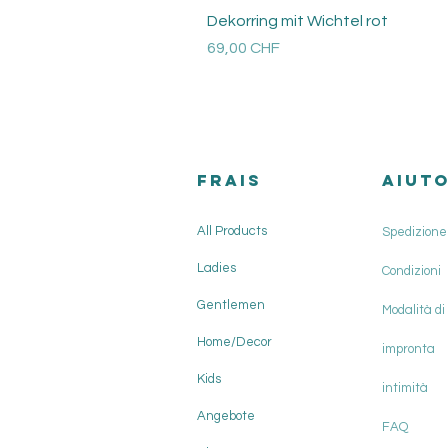
Dekorring mit Wichtel rot
Prezzo
69,00 CHF
Versandkosten
FRAIS
AIUT
All Products
Spedizione 
Ladies
Condizioni
Gentlemen
Modalità d
Home/Decor
impronta
Kids
intimità
Angebote
FAQ