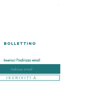
Perlen Ring
Prezzo
48,00 CHF
Versandkosten
BOLLETTINO
Inserisci l'indirizzo email
Iscriviti a