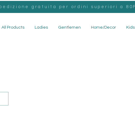
pedizione gratuita per ordini superiori a 80F
All Products
Ladies
Gentlemen
Home/Decor
Kids