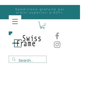
Spedizione gratuita per
ordini superiori a 80Fr.
svizzero
Frame