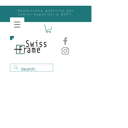
Spedizione gratuita per
ordini superiori a 80Fr.
svizzero
Frame