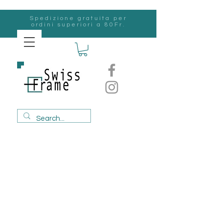
Spedizione gratuita per
ordini superiori a 80Fr.
svizzero
Frame