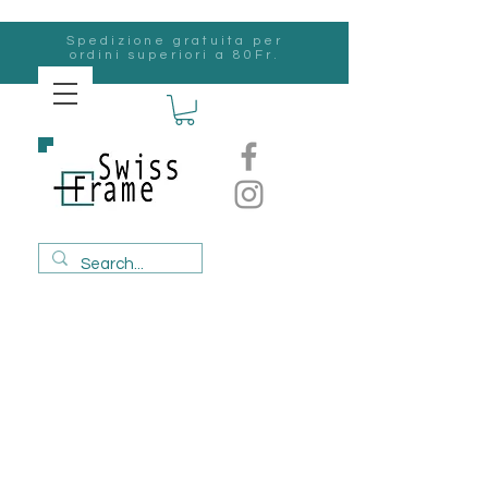
Spedizione gratuita per
ordini superiori a 80Fr.
svizzero
Frame