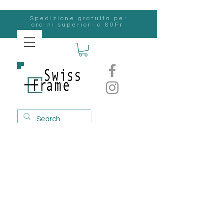
Spedizione gratuita per
ordini superiori a 80Fr.
svizzero
Frame