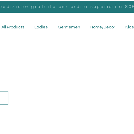
pedizione gratuita per ordini superiori a 80F
All Products
Ladies
Gentlemen
Home/Decor
Kids