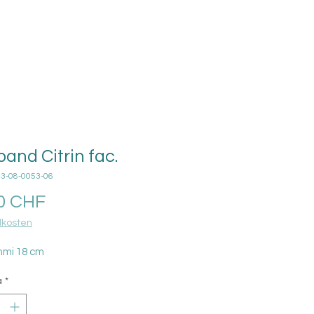
and Citrin fac.
03-08-0053-06
Prezzo
0 CHF
kosten
mmi 18 cm
à
*