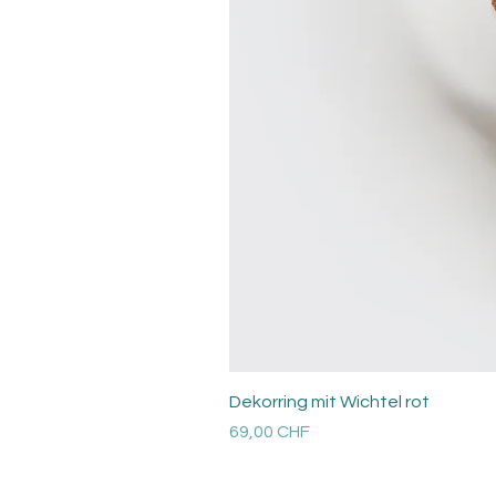
Dekorring mit Wichtel rot
Prezzo
69,00 CHF
Versandkosten