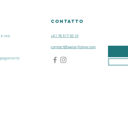
O
CONTATTO
e resi
+41 76 517 50 10
contact@swiss-frame.com
i pagamento