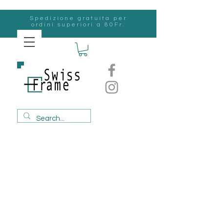
Spedizione gratuita per
ordini superiori a 80Fr.
svizzero
Frame