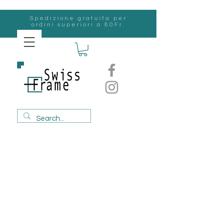
Spedizione gratuita per
ordini superiori a 80Fr.
svizzero
Frame