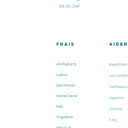
Prix
69,00 CHF
Versandkosten
FRAIS
AIDER
All Products
Expédition 
Ladies
Les conditi
Gentlemen
méthodes 
Home/Decor
imprimer
Kids
intimité
Angebote
FAQ
About us