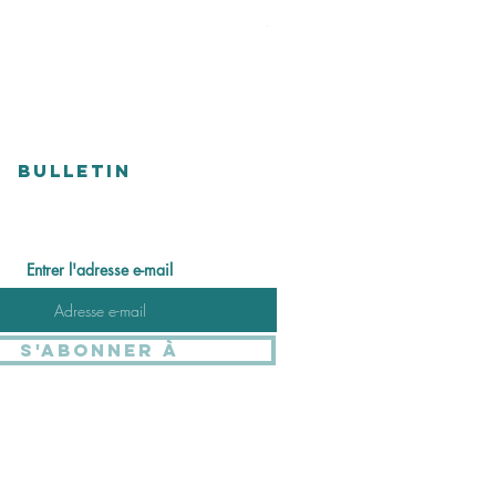
Prix
48,00 CHF
Versandkosten
BULLETIN
Entrer l'adresse e-mail
S'abonner à