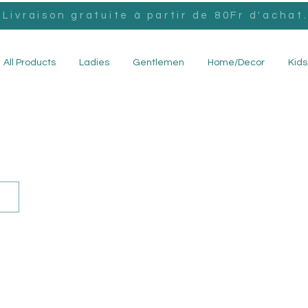
Livraison gratuite à partir de 80Fr d'achat
All Products
Ladies
Gentlemen
Home/Decor
Kids