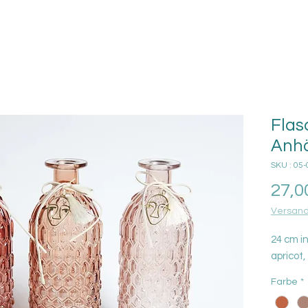
Flas
Anhä
SKU : 05-
27,0
Versand
24 cm in
apricot,
Farbe
*