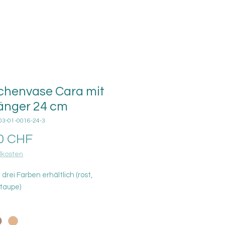
chenvase Cara mit
nger 24 cm
03-01-0016-24-3
Prix
0 CHF
kosten
 drei Farben erhältlich (rost,
 taupe)