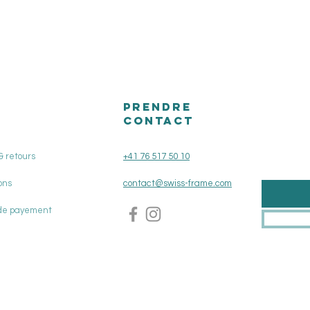
PRENDRE
CONTACT
& retours
+41 76 517 50 10
ons
contact@swiss-frame.com
de payement