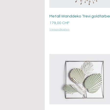
Aperçu rapide
Metall Wanddeko Trevi goldfarbe
Prix
179,00 CHF
Versandkosten