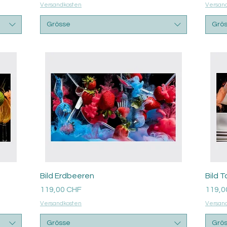
Versandkosten
Versan
Grösse
Grö
Aperçu rapide
Bild Erdbeeren
Bild 
Prix
Prix
119,00 CHF
119,0
Versandkosten
Versan
Grösse
Grö