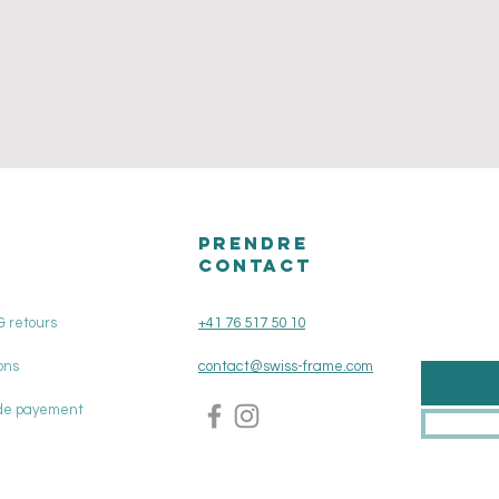
PRENDRE
CONTACT
& retours
+41 76 517 50 10
ons
contact@swiss-frame.com
de payement