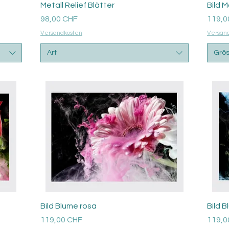
Aperçu rapide
Metall Relief Blätter
Bild 
Prix
Prix
98,00 CHF
119,0
Versandkosten
Versan
Art
Grö
Aperçu rapide
Bild Blume rosa
Bild 
Prix
Prix
119,00 CHF
119,0