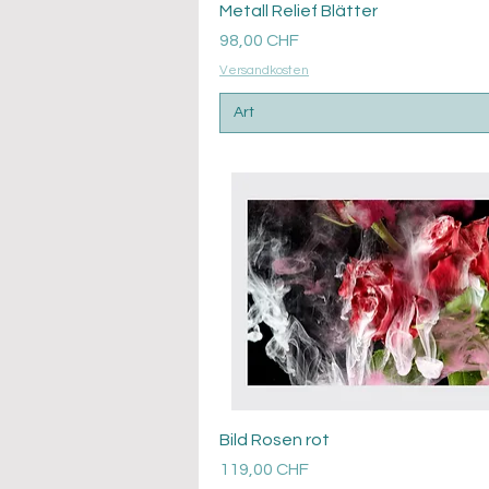
Aperçu rapide
Metall Relief Blätter
Prix
98,00 CHF
Versandkosten
Art
Aperçu rapide
Bild Rosen rot
Prix
119,00 CHF