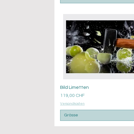
Aperçu rapide
Bild Limetten
Prix
119,00 CHF
Versandkosten
Grösse