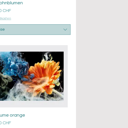
Aperçu rapide
Mohnblumen
0 CHF
dkosten
sse
Aperçu rapide
Blume orange
0 CHF