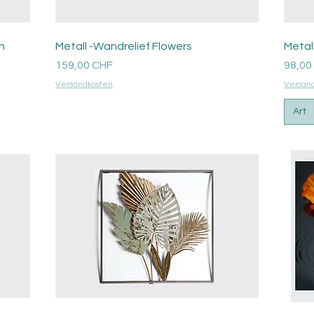
Aperçu rapide
n
Metall -Wandrelief Flowers
Metall
Prix
Prix
159,00 CHF
98,00
Versandkosten
Versan
Art