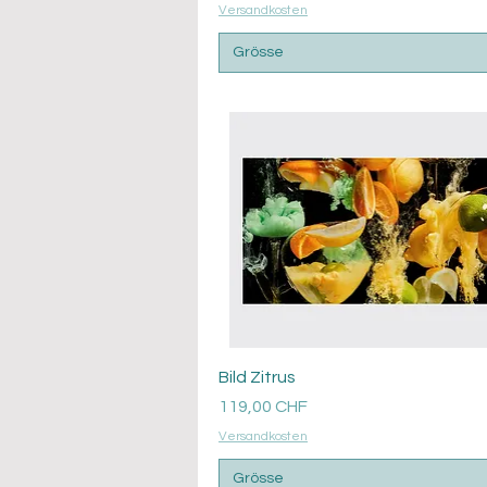
Versandkosten
Grösse
Aperçu rapide
Bild Zitrus
Prix
119,00 CHF
Versandkosten
Grösse