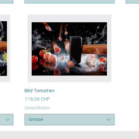
Aperçu rapide
Bild Tomaten
Prix
119,00 CHF
Versandkosten
Grösse