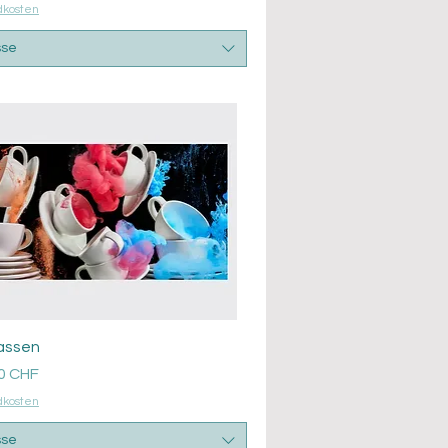
dkosten
sse
Aperçu rapide
Tassen
0 CHF
dkosten
sse