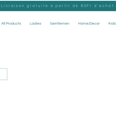
Livraison gratuite à partir de 80Fr d'achat
All Products
Ladies
Gentlemen
Home/Decor
Kids