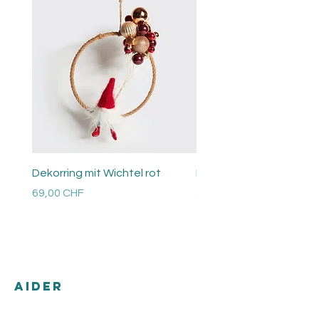
Dekorring mit Wichtel rot
Perlen Ring
Prix
Prix
69,00 CHF
48,00 CHF
Versandkosten
Versandkosten
AIDER
Expédition & retours