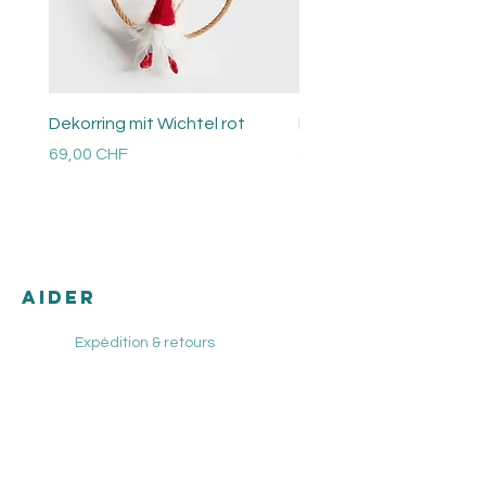
Dekorring mit Wichtel rot
Perlen Ring
Prix
Prix
69,00 CHF
48,00 CHF
Versandkosten
Versandkosten
AIDER
Expédition & retours
Les conditions
méthodes de payement
imprimer