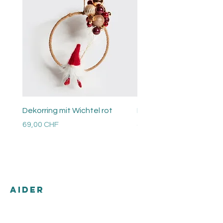
Dekorring mit Wichtel rot
Perlen Ring
Prix
Prix
69,00 CHF
48,00 CHF
Versandkosten
Versandkosten
AIDER
Expédition & retours