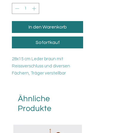
In den Warenkorb
Sofortkauf
28x15 cm Leder braun mit
Reissverschluss und diversen
Fächern, Träger verstellbar
Alle Artikel sind aus Leder und der
gesamte Produktionsprozess wird
Ähnliche
in Italien durchgeführt. Die
Produkte
erstklassigen Rohstoffe bezieht
Fior di Loto aus Italien und daher
wird das Leder in der Toskana
gegerbt und verkrustet, von Hand