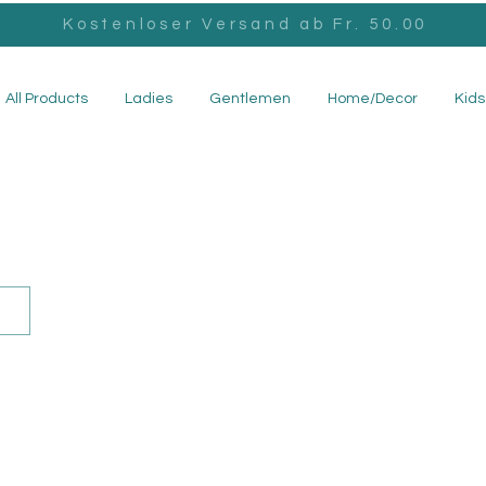
Kostenloser Versand ab Fr. 50.00
All Products
Ladies
Gentlemen
Home/Decor
Kids