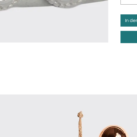
In d
e