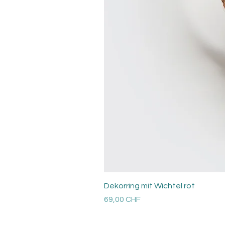
Dekorring mit Wichtel rot
Preis
69,00 CHF
Versandkosten