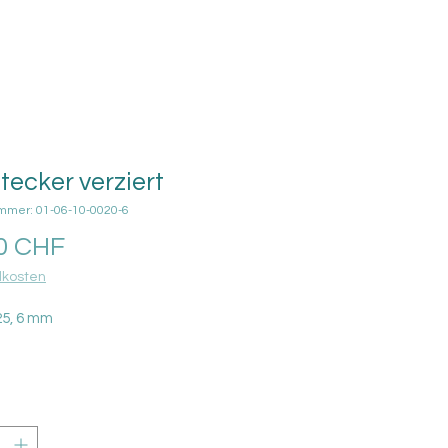
tecker verziert
ummer: 01-06-10-0020-6
Preis
0 CHF
kosten
925, 6 mm