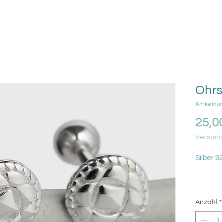
Ohrs
Artikeln
25,0
Versand
Silber 
Anzahl
*