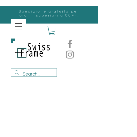
Spedizione gratuita per
ordini superiori a 80Fr.
svizzero
Frame