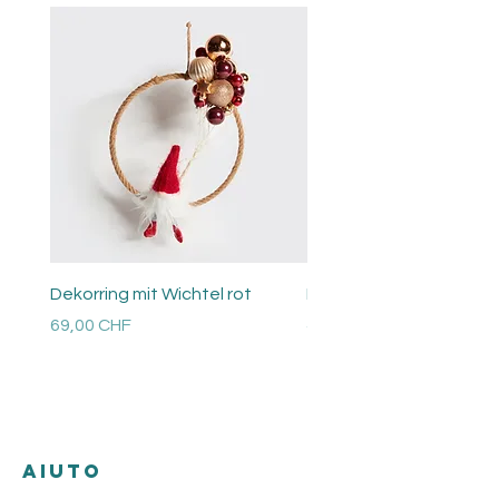
Dekorring mit Wichtel rot
Perlen Ring
Prezzo
Prezzo
69,00 CHF
48,00 CHF
Versandkosten
Versandkosten
AIUTO