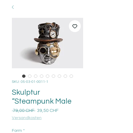
SKU: 05-03-01-0011-1
Skulptur
“Steampunk Male
Prezzo
Prezzo
 79,00 CHF 
39,50 CHF
regolare
scontato
Versandkosten
Form
*