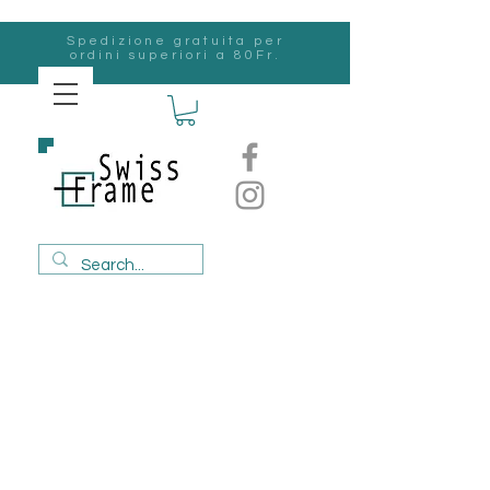
Spedizione gratuita per
ordini superiori a 80Fr.
svizzero
Frame