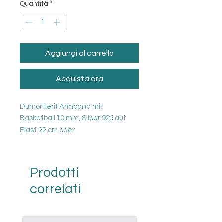
Quantità
*
Aggiungi al carrello
Acquista ora
Dumortierit Armband mit
Basketball 10 mm, Silber 925 auf
Elast 22 cm oder
Dumortierit Armband mit
Basketball 8 mm, Silber 925 auf
Elast 18 cm
Prodotti
ACHTUNG! Müssen einzeln bestellt
correlati
werden!