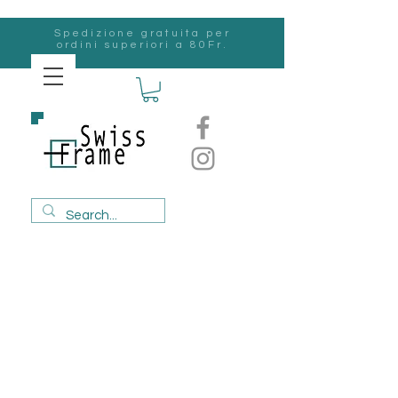
Spedizione gratuita per
ordini superiori a 80Fr.
svizzero
Frame