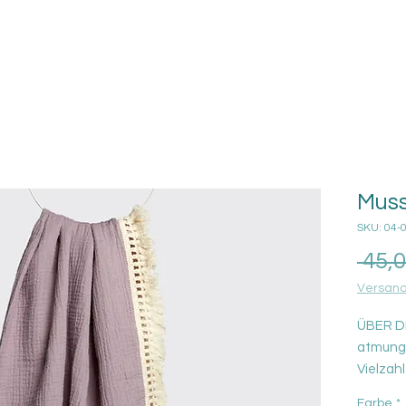
Muss
SKU: 04-
 45,
Versand
ÜBER D
atmungs
Vielzahl
weiche 
Farbe
*