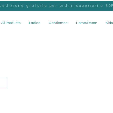
pedizione gratuita per ordini superiori a 80F
All Products
Ladies
Gentlemen
Home/Decor
Kids