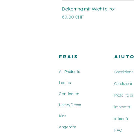
Dekorring mit Wichtel rot
Prezzo
69,00 CHF
Versandkosten
FRAIS
AIUT
All Products
Spedizione 
Ladies
Condizioni
Gentlemen
Modalità d
Home/Decor
impronta
Kids
intimità
Angebote
FAQ