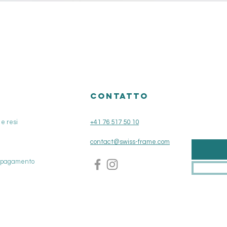
Vista rapida
O
CONTATTO
e resi
+41 76 517 50 10
contact@swiss-frame.com
i pagamento