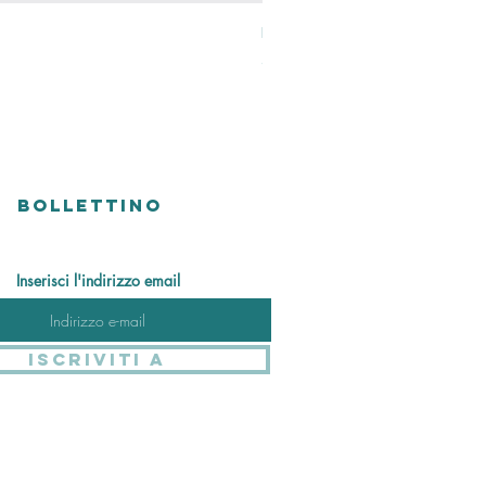
Perlen Ring
Prezzo
48,00 CHF
Versandkosten
BOLLETTINO
Inserisci l'indirizzo email
Iscriviti a