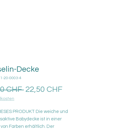
elin-Decke
01-20-0003-4
Prezzo
Prezzo
00 CHF 
22,50 CHF
regolare
scontato
kosten
IESES PRODUKT Die weiche und
aktive Babydecke ist in einer
 von Farben erhältlich. Der
Baumwollstoff hält warm und hat