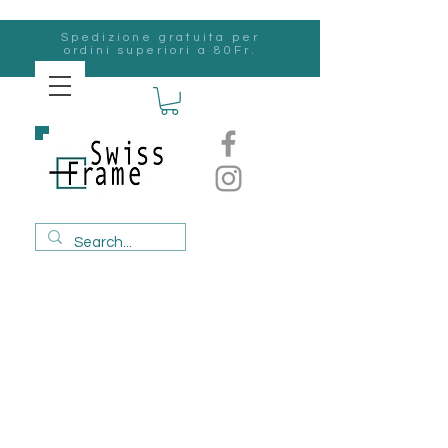
Spedizione gratuita per
ordini superiori a 80Fr.
svizzero
Frame