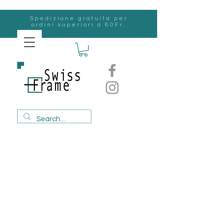
Spedizione gratuita per
ordini superiori a 80Fr.
svizzero
Frame