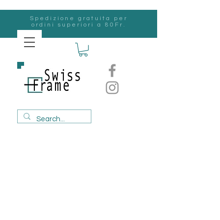
Spedizione gratuita per
ordini superiori a 80Fr.
svizzero
Frame