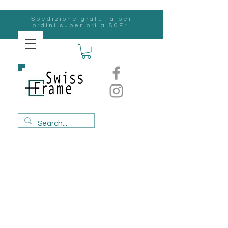
Spedizione gratuita per
ordini superiori a 80Fr.
svizzero
Frame