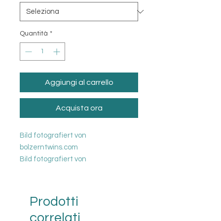
Quantità
*
Aggiungi al carrello
Acquista ora
Bild fotografiert von
bolzerntwins.com
Bild fotografiert von
bolzerntwins.com
Wir können die Bilder in den
folgenden Formaten Drucken
Prodotti
(Poster 60x40 cm, 75x50 cm, 90x60
correlati
cm)