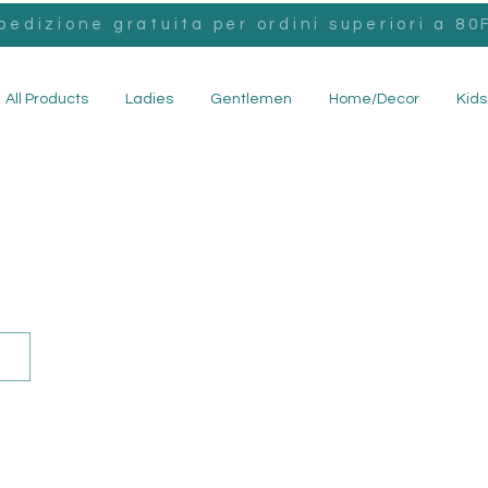
pedizione gratuita per ordini superiori a 80F
All Products
Ladies
Gentlemen
Home/Decor
Kids