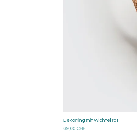
Dekorring mit Wichtel rot
Prezzo
69,00 CHF
Versandkosten