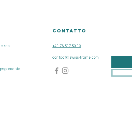
O
CONTATTO
e resi
+41 76 517 50 10
contact@swiss-frame.com
i pagamento