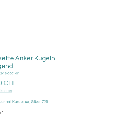
ette Anker Kugeln
gend
02-16-0001-01
Prezzo
0 CHF
kosten
bar mit Karabiner, Silber 725
à
*