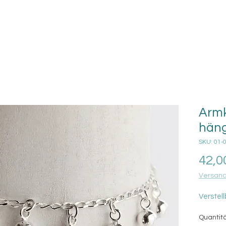
Armk
hän
SKU: 01-
42,0
Versand
Verstell
Quantit