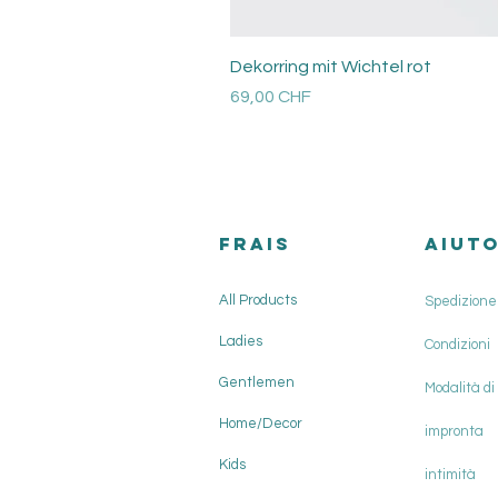
Dekorring mit Wichtel rot
Prezzo
69,00 CHF
Versandkosten
FRAIS
AIUT
All Products
Spedizione 
Ladies
Condizioni
Gentlemen
Modalità d
Home/Decor
impronta
Kids
intimità