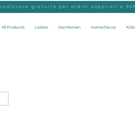
pedizione gratuita per ordini superiori a 80F
All Products
Ladies
Gentlemen
Home/Decor
Kids