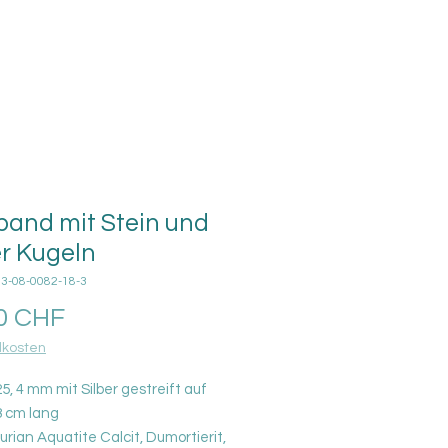
and mit Stein und
er Kugeln
03-08-0082-18-3
Prezzo
0 CHF
kosten
25, 4 mm mit Silber gestreift auf
8 cm lang
rian Aquatite Calcit, Dumortierit,