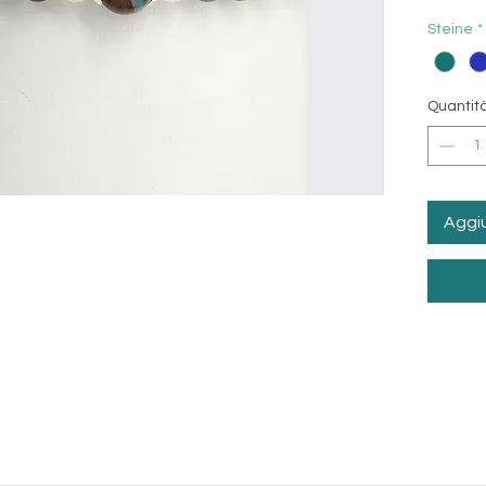
Rauchqu
Steine
*
Quantit
Aggiu