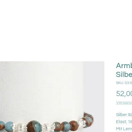
Armb
Silb
SKU: 03-
52,0
Versand
Silber 9
Elast, 1
Mit Lemu