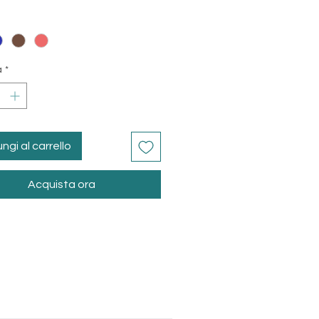
arz und Erdbeerquarz erhältlich
à
*
ngi al carrello
Acquista ora