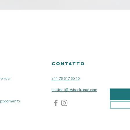
Vista rapida
O
CONTATTO
e resi
+41 76 517 50 10
contact@swiss-frame.com
i pagamento