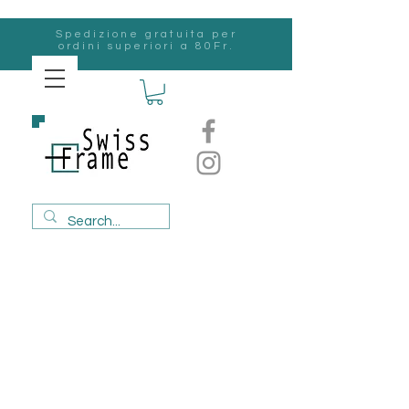
Spedizione gratuita per
ordini superiori a 80Fr.
svizzero
Frame