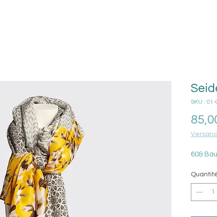
Seid
SKU : 01
85,0
Versand
60& Bau
Quantit