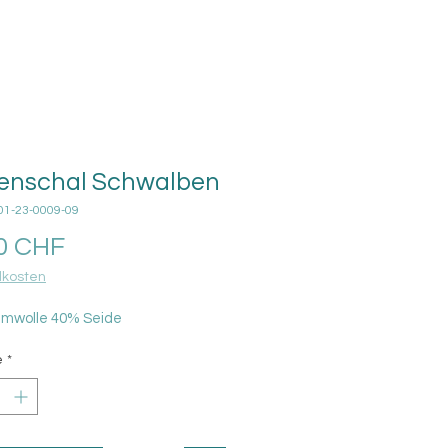
enschal Schwalben
-01-23-0009-09
Prix
0 CHF
kosten
mwolle 40% Seide
é
*