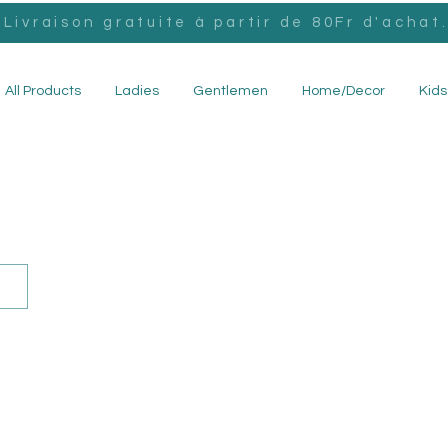
Livraison gratuite à partir de 80Fr d'achat
All Products
Ladies
Gentlemen
Home/Decor
Kids