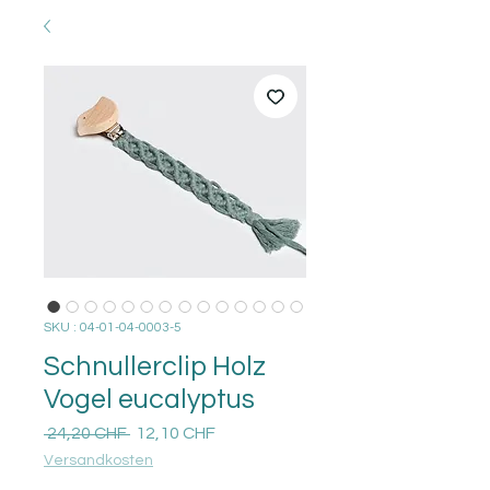
SKU : 04-01-04-0003-5
Schnullerclip Holz
Vogel eucalyptus
Prix
Prix
 24,20 CHF 
12,10 CHF
original
promotionnel
Versandkosten