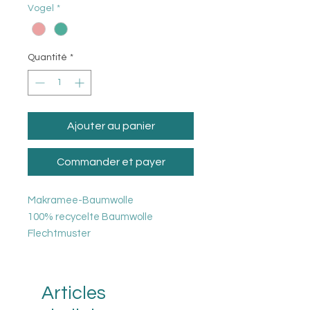
Vogel
*
Quantité
*
Ajouter au panier
Commander et payer
Makramee-Baumwolle
100% recycelte Baumwolle
Flechtmuster
Die Schnullerklammern
entsprechen den aktuellen
Normen und messen weniger als 22
Articles
cm. (ohne Clipclip) (Standard NF