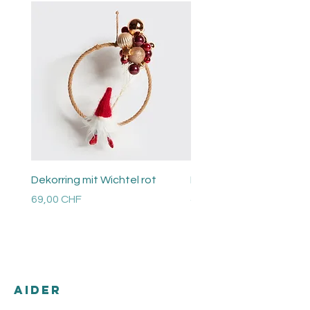
Dekorring mit Wichtel rot
Perlen Ring
Prix
Prix
69,00 CHF
48,00 CHF
Versandkosten
Versandkosten
AIDER