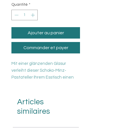
Quantité
*
Ajouter au panier
Commander et payer
Mit einer glänzenden Glasur
verleiht dieser Schoko-Minz-
Pastateller Ihrem Esstisch einen
sehr modernen und eleganten
Look:) Schauen Sie sich die „Choco
Mint“ -Produkte an, um weitere
Articles
verfügbare Stücke für einen
similaires
einzigartigen Rahmen zu sehen!
Handgemachtes Keramikstück aus
Steinzeug. Alle unsere Produkte