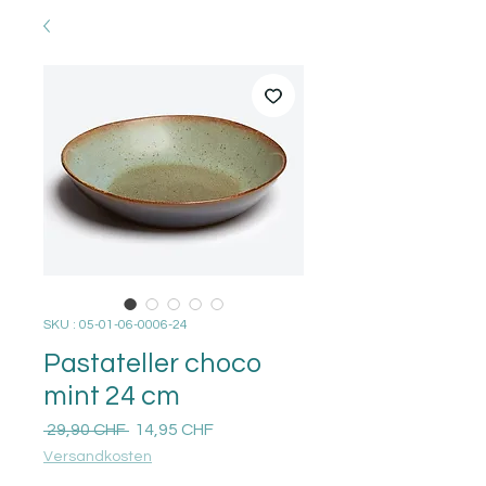
SKU : 05-01-06-0006-24
Pastateller choco
mint 24 cm
Prix
Prix
 29,90 CHF 
14,95 CHF
original
promotionnel
Versandkosten