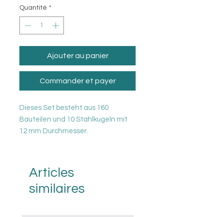
Quantité
*
Ajouter au panier
Commander et payer
Dieses Set besteht aus 160
Bauteilen und 10 Stahlkugeln mit
12 mm Durchmesser.
Jedes Schienen-Bau-Element wird
im 3D-Druck-Verfahren hergestellt,
Articles
ist somit ein Unikat und hat eine
similaires
sichtbare Schichtung. Deshalb sind
von Bauteil zu Bauteil minimalste
Unterschiede möglich, die jedoch