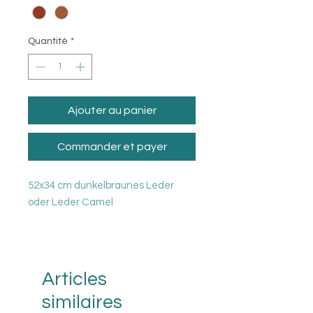
Quantité
*
Ajouter au panier
Commander et payer
52x34 cm dunkelbraunes Leder
oder Leder Camel
Alle Artikel sind aus Leder und der
gesamte Produktionsprozess wird
in Italien durchgeführt. Die
Articles
erstklassigen Rohstoffe bezieht
similaires
Fior di Loto aus Italien und daher