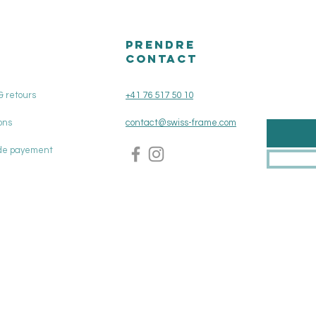
PRENDRE
CONTACT
& retours
+41 76 517 50 10
ons
contact@swiss-frame.com
de payement