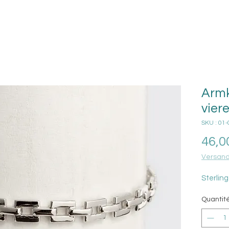
Armk
vier
SKU : 01
46,0
Versand
Sterling
Quantit