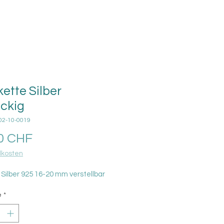
ette Silber
eckig
-02-10-0019
Prix
0 CHF
kosten
 Silber 925 16-20 mm verstellbar
é
*