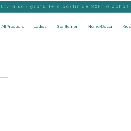
Livraison gratuite à partir de 80Fr d'achat
All Products
Ladies
Gentlemen
Home/Decor
Kids