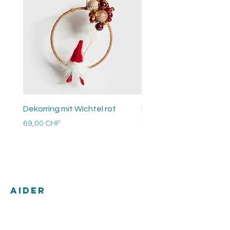
Dekorring mit Wichtel rot
Perlen Ring
Prix
Prix
69,00 CHF
48,00 CHF
Versandkosten
Versandkosten
AIDER
Expédition & retours