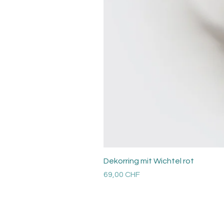
Dekorring mit Wichtel rot
Preis
69,00 CHF
Versandkosten