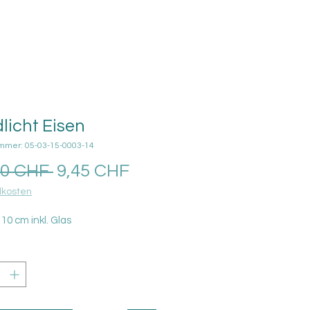
licht Eisen
ummer: 05-03-15-0003-14
Standardpreis
Sale-
90 CHF 
9,45 CHF
Preis
kosten
10 cm inkl. Glas