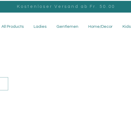
Kostenloser Versand ab Fr. 50.00
All Products
Ladies
Gentlemen
Home/Decor
Kids