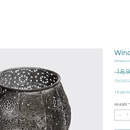
Wind
Artikeln
 18,
Versand
14 cm H 
Anzahl
*