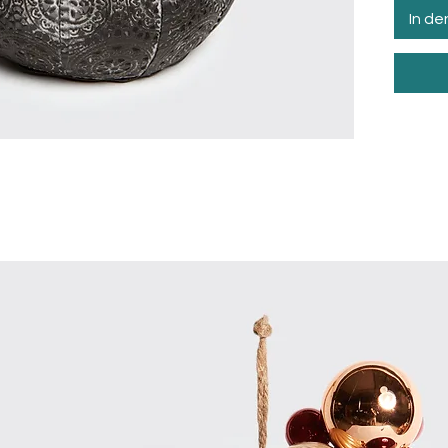
In d
e