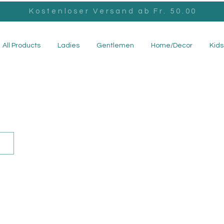
Kostenloser Versand ab Fr. 50.00
All Products
Ladies
Gentlemen
Home/Decor
Kids