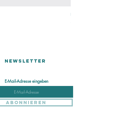
Perlen Ring
Preis
48,00 CHF
Versandkosten
NEWSLETTER
E-Mail-Adresse eingeben
Abonnieren