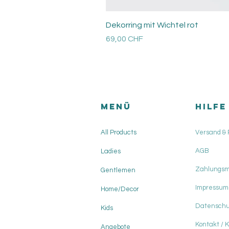
Dekorring mit Wichtel rot
Preis
69,00 CHF
Versandkosten
Menü
HILFE
All Products
Versand &
AGB
Ladies
Zahlungs
Gentlemen
Impressum
Home/Decor
Datenschu
Kids
Kontakt / 
Angebote