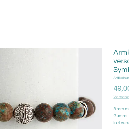
Armk
vers
Sym
Artikeln
49,0
Versand
8 mm mi
Gummi
In 4 ve