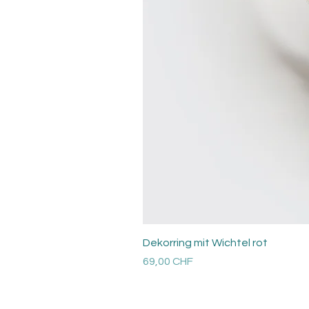
Dekorring mit Wichtel rot
Preis
69,00 CHF
Versandkosten