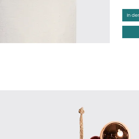
In d
e