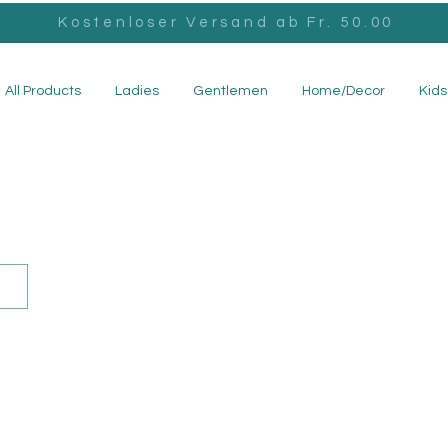
Kostenloser Versand ab Fr. 50.00
All Products
Ladies
Gentlemen
Home/Decor
Kids