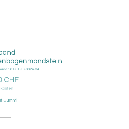
band
enbogenmondstein
ummer: 01-01-16-0024-04
Preis
0 CHF
kosten
uf Gummi