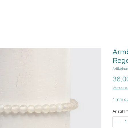
Arm
Reg
Artikeln
36,0
Versand
4 mm a
Anzahl
*