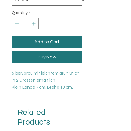
Quantity
*
Add to Cart
Buy Now
silber/grau mit leichtem grün Stich
in 2 Grössen erhältlich
Klein Länge 7 cm, Breite 13 cm,
Höhe 34.5 cm
Gross Länge 10 cm, Breite 16.5 cm,
Höhe 49 cm
Related
Products