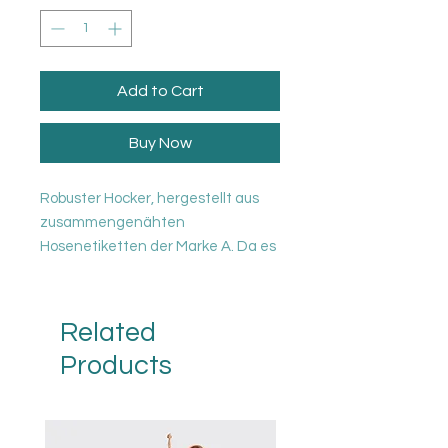
Add to Cart
Buy Now
Robuster Hocker, hergestellt aus
zusammengenähten
Hosenetiketten der Marke A. Da es
sich um ein handgefertigtes
Produkt handelt, ist jeder Pouf ein
Unikat.
Related
Durchmesser: 40 cm Hoehe: 44 cm
Products