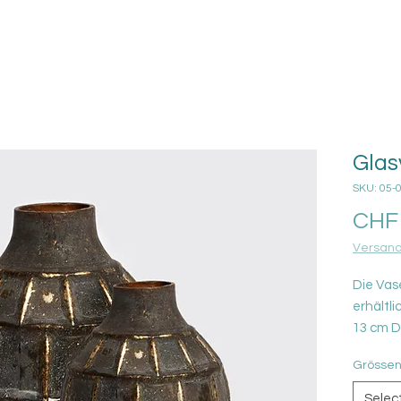
Glas
SKU: 05-
CHF 
Versand
Die Vas
erhältli
13 cm D
9,5 cm 
Grösse
Selec