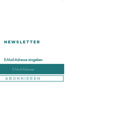
Perlen Ring
Price
CHF 48.00
Versandkosten
NEWSLETTER
E-Mail-Adresse eingeben
Abonnieren