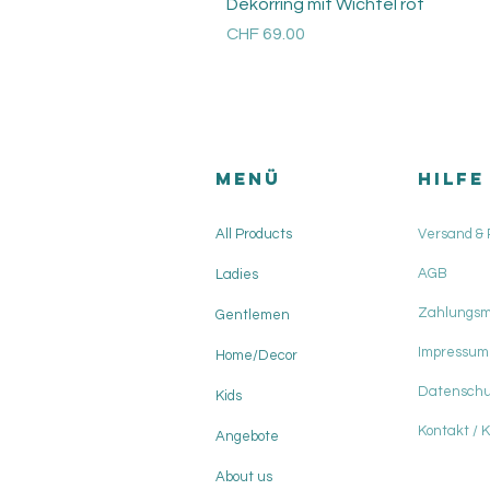
Dekorring mit Wichtel rot
Price
CHF 69.00
Versandkosten
Menü
HILFE
All Products
Versand &
AGB
Ladies
Zahlungs
Gentlemen
Impressum
Home/Decor
Datenschu
Kids
Kontakt / 
Angebote
About us