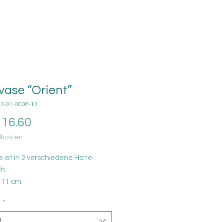
vase “Orient”
03-01-0008-13
Price
16.60
kosten
e ist in 2 verschiedene Höhe
ch
 11 cm
D 9 cm
n
*
t