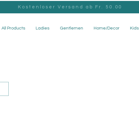
Kostenloser Versand ab Fr. 50.00
All Products
Ladies
Gentlemen
Home/Decor
Kids