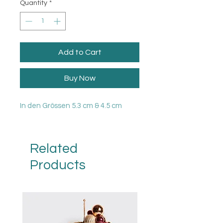
Quantity
*
Add to Cart
Buy Now
In den Grössen 5.3 cm & 4.5 cm
Related
Products