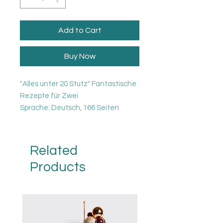
Add to Cart
Buy Now
"Alles unter 20 Stutz" Fantastische
Rezepte für Zwei
Sprache: Deutsch, 166 Seiten
2-3 Gänger zum selber Kochen
unter 20 Franken. Lebensmittel aus
der Region und Nachhaltige
Related
Produkte werden als Zutaten im
Products
Buch empfohlen. Hochwertige
Gerichte für den Feinschmecker
und den Hobbykoch mit
Qualitätsansprüchen.