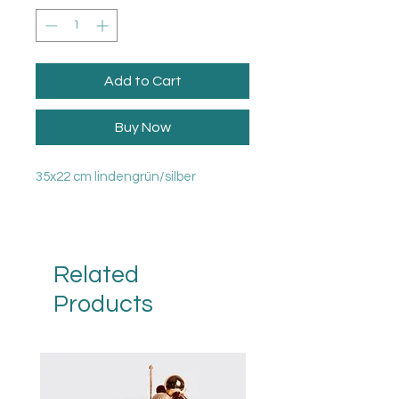
Add to Cart
Buy Now
35x22 cm lindengrün/silber
Related
Products