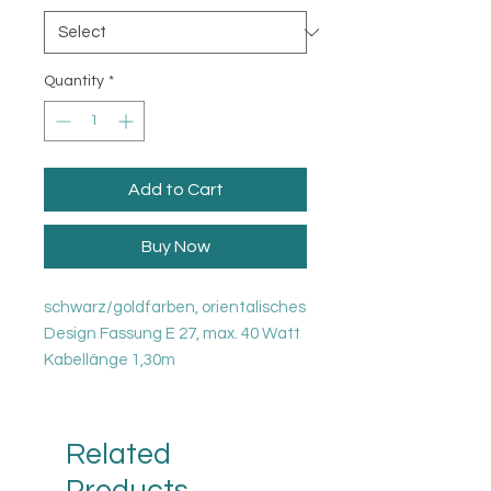
Quantity
*
Add to Cart
Buy Now
schwarz/goldfarben, orientalisches
Design Fassung E 27, max. 40 Watt
Kabellänge 1,30m
Die Lampe ist in 2 verschiedene
Grössen erhältlich
35 cm D 32 cm
Related
30 cm D 24 cm